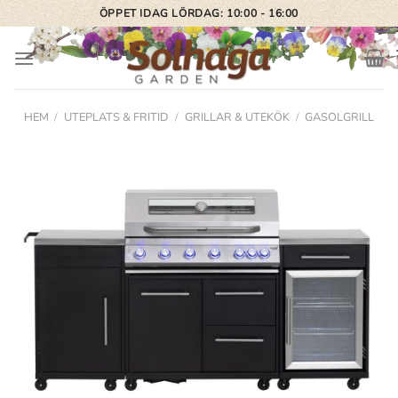
Skip
ÖPPET IDAG LÖRDAG: 10:00 - 16:00
to
content
HEM
/
UTEPLATS & FRITID
/
GRILLAR & UTEKÖK
/
GASOLGRILL