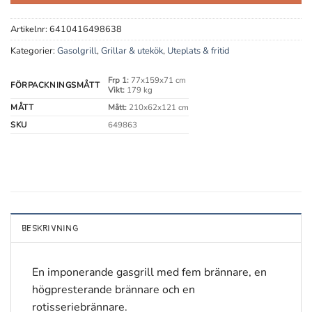
Artikelnr:
6410416498638
Kategorier:
Gasolgrill
,
Grillar & utekök
,
Uteplats & fritid
Frp 1:
77x159x71 cm
FÖRPACKNINGSMÅTT
Vikt:
179 kg
MÅTT
Mått:
210x62x121 cm
SKU
649863
BESKRIVNING
En imponerande gasgrill med fem brännare, en
högpresterande brännare och en
rotisseriebrännare.