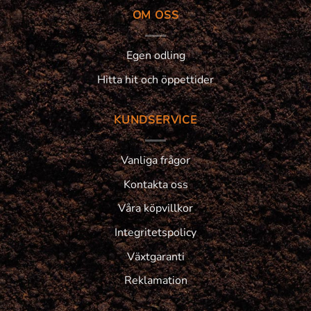
OM OSS
Egen odling
Hitta hit och öppettider
KUNDSERVICE
Vanliga frågor
Kontakta oss
Våra köpvillkor
Integritetspolicy
Växtgaranti
Reklamation