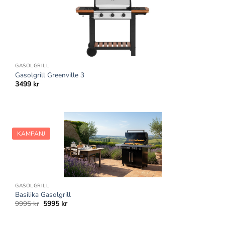
GASOLGRILL
Gasolgrill Greenville 3
3499
kr
KAMPANJ
GASOLGRILL
Basilika Gasolgrill
Det
Det
9995
kr
5995
kr
ursprungliga
nuvarande
priset
priset
var:
är: