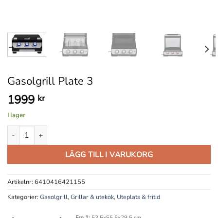
Gasolgrill Plate 3
1999
kr
I lager
Gasolgrill Plate 3 mängd
LÄGG TILL I VARUKORG
Artikelnr:
6410416421155
Kategorier:
Gasolgrill
,
Grillar & utekök
,
Uteplats & fritid
Frp 1:
53,5x55,5x29,5 cm