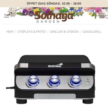
Skip
ÖPPET IDAG SÖNDAG: 10:00 - 16:00
to
content
HEM
/
UTEPLATS & FRITID
/
GRILLAR & UTEKÖK
/
GASOLGRILL