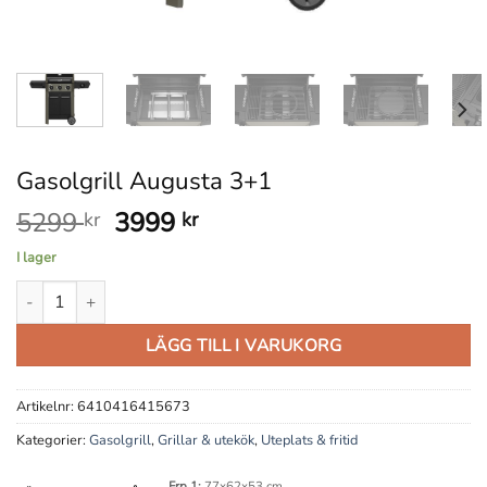
Gasolgrill Augusta 3+1
Det
Det
5299
3999
kr
kr
ursprungliga
nuvarande
I lager
priset
priset
Gasolgrill Augusta 3+1 mängd
var:
är:
5299 kr.
3999 kr.
LÄGG TILL I VARUKORG
Artikelnr:
6410416415673
Kategorier:
Gasolgrill
,
Grillar & utekök
,
Uteplats & fritid
Frp 1:
77x62x53 cm