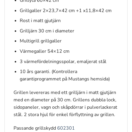
Grillyta 60×42 cm
Grillgaller 2×23,7×42 cm +1 x11,8×42 cm
Rost i matt gjutjärn
Grilljärn 30 cm i diameter
Multigrill grillgaller
Värmegaller 54×12 cm
3 värmefördelningsspolar, emaljerat stål
10 års garanti. (Kontrollera
garantiprogrammet på Mustangs hemsida)
Grillen levereras med ett grilljärn i matt gjutjärn
med en diameter på 30 cm. Grillens dubbla lock,
sidopaneler, vagn och skåpdörrar i pulverlackerat
stål. 2 stora hjul för enkel förflyttning av grillen.
Passande grillskydd
602301