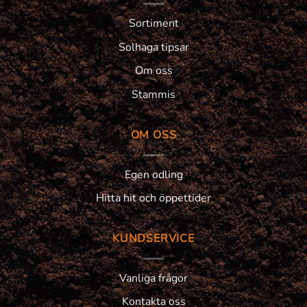
Sortiment
Solhaga tipsar
Om oss
Stammis
OM OSS
Egen odling
Hitta hit och öppettider
KUNDSERVICE
Vanliga frågor
Kontakta oss