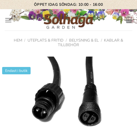
Skip
ÖPPET IDAG SÖNDAG: 10:00 - 16:00
to
content
HEM
/
UTEPLATS & FRITID
/
BELYSNING & EL
/
KABLAR &
TILLBEHÖR
Endast i butik