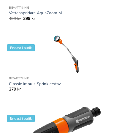
BEVATTNING
Vattenspridare AquaZoom M
Det
Det
499
kr
399
kr
ursprungliga
nuvarande
priset
priset
var:
är:
499 kr.
399 kr.
Endast i butik
BEVATTNING
Classic Impuls Sprinklerstav
279
kr
Endast i butik