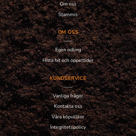
Om oss
Stammis
OM OSS
Egen odling
Hitta hit och öppettider
KUNDSERVICE
Vanliga frågor
Kontakta oss
Våra köpvillkor
Integritetspolicy