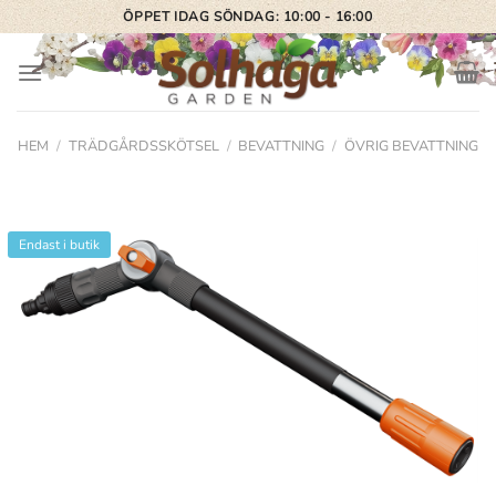
Skip
ÖPPET IDAG SÖNDAG: 10:00 - 16:00
to
content
HEM
/
TRÄDGÅRDSSKÖTSEL
/
BEVATTNING
/
ÖVRIG BEVATTNING
Endast i butik