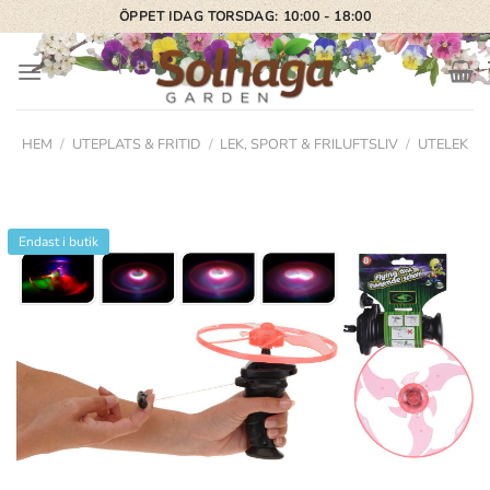
Skip
ÖPPET IDAG TORSDAG: 10:00 - 18:00
to
content
HEM
/
UTEPLATS & FRITID
/
LEK, SPORT & FRILUFTSLIV
/
UTELEK
Endast i butik