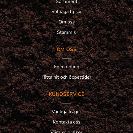
Sortiment
Solhaga tipsar
Om oss
Stammis
OM OSS
Egen odling
Hitta hit och öppettider
KUNDSERVICE
Vanliga frågor
Kontakta oss
Våra köpvillkor