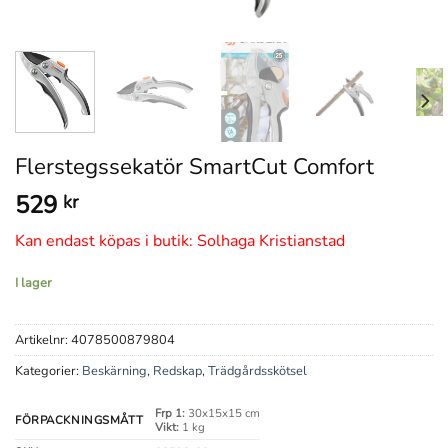
Flerstegssekatör SmartCut Comfort
529
kr
Kan endast köpas i butik: Solhaga Kristianstad
I lager
Artikelnr:
4078500879804
Kategorier:
Beskärning
,
Redskap
,
Trädgårdsskötsel
Frp 1:
30x15x15 cm
FÖRPACKNINGSMÅTT
Vikt:
1 kg