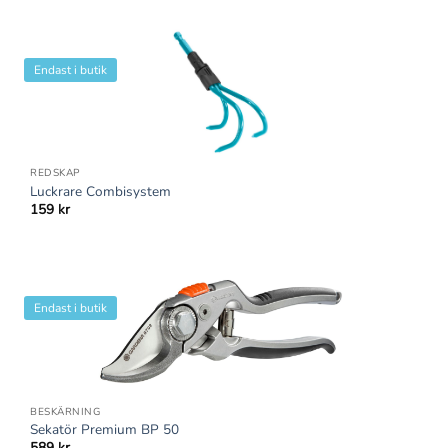
Endast i butik
REDSKAP
Luckrare Combisystem
159
kr
Endast i butik
BESKÄRNING
Sekatör Premium BP 50
589
kr