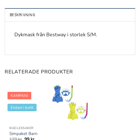
BESKRIVNING
Dykmask från Bestway i storlek S/M.
RELATERADE PRODUKTER
KAMPANJ
Endast i butik
BADLEKSAKER
Simpaket Barn
Det
Det
129
kr
99
kr