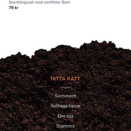
Snorklingsset med simfötter Barn
79
kr
HITTA RÄTT
Sortiment
Solhaga tipsar
Om oss
Stammis