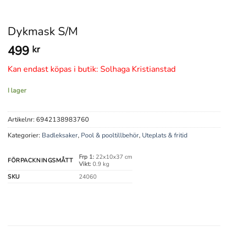
Dykmask S/M
499
kr
Kan endast köpas i butik: Solhaga Kristianstad
I lager
Artikelnr:
6942138983760
Kategorier:
Badleksaker
,
Pool & pooltillbehör
,
Uteplats & fritid
Frp 1:
22x10x37 cm
FÖRPACKNINGSMÅTT
Vikt:
0.9 kg
SKU
24060