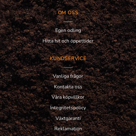
OM OSS
Egen odling
Hitta hit och öppettider
KUNDSERVICE
Vanliga frågor
Kontakta oss
Våra köpvillkor
Integritetspolicy
Växtgaranti
Reklamation