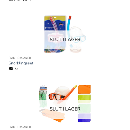
ursprungliga
nuvarande
priset
priset
var:
är:
129 kr.
99 kr.
SLUT I LAGER
BADLEKSAKER
Snorklingsset
99
kr
SLUT I LAGER
BADLEKSAKER