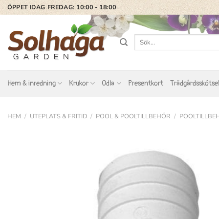
Skip
ÖPPET IDAG FREDAG: 10:00 - 18:00
to
content
Sök
efter:
Hem & inredning
Krukor
Odla
Presentkort
Trädgårdsskötse
HEM
/
UTEPLATS & FRITID
/
POOL & POOLTILLBEHÖR
/
POOLTILLBE