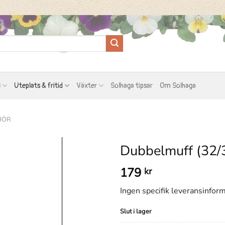
l
Uteplats & fritid
Växter
Solhaga tipsar
Om Solhaga
HÖR
Dubbelmuff (32
179
kr
Ingen specifik leveransinform
Slut i lager