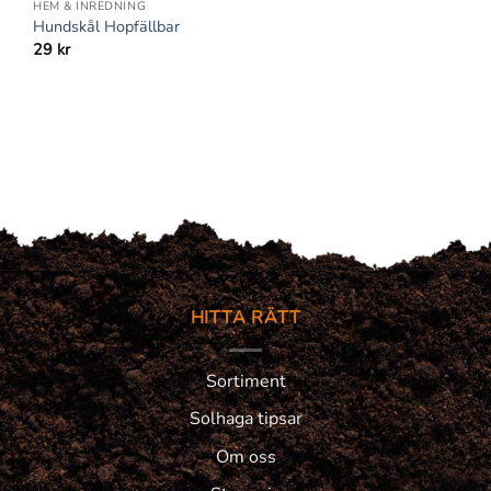
HEM & INREDNING
Hundskål Hopfällbar
29
kr
HITTA RÄTT
Sortiment
Solhaga tipsar
Om oss