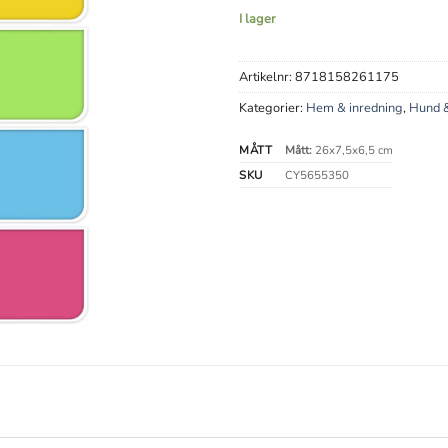
I lager
Artikelnr:
8718158261175
Kategorier:
Hem & inredning
,
Hund &
MÅTT
Mått:
26x7,5x6,5 cm
SKU
CY5655350