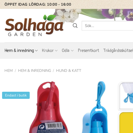
Skip
ÖPPET IDAG LÖRDAG: 10:00 - 16:00
to
content
Sök
efter:
Hem & inredning
Krukor
Odla
Presentkort
Trädgårdsskötse
HEM
/
HEM & INREDNING
/
HUND & KATT
Endast i butik