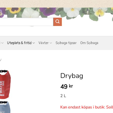
l
Uteplats & fritid
Växter
Solhaga tipsar
Om Solhaga
V
Drybag
49
kr
2 L
Kan endast köpas i butik: Sol