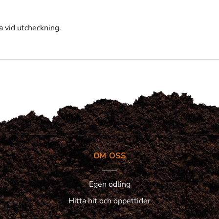
 vid utcheckning.
OM OSS
Egen odling
Hitta hit och öppettider