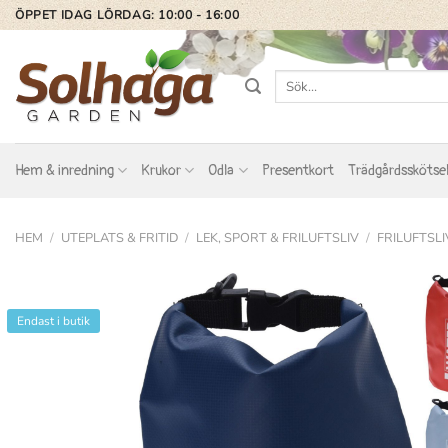
Skip
ÖPPET IDAG LÖRDAG: 10:00 - 16:00
to
content
Sök
efter:
Hem & inredning
Krukor
Odla
Presentkort
Trädgårdsskötse
HEM
/
UTEPLATS & FRITID
/
LEK, SPORT & FRILUFTSLIV
/
FRILUFTSLI
Endast i butik