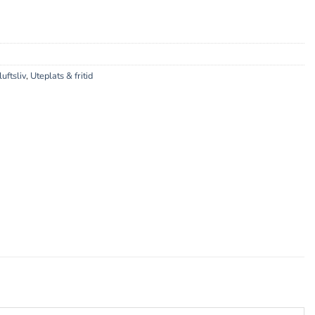
luftsliv
,
Uteplats & fritid