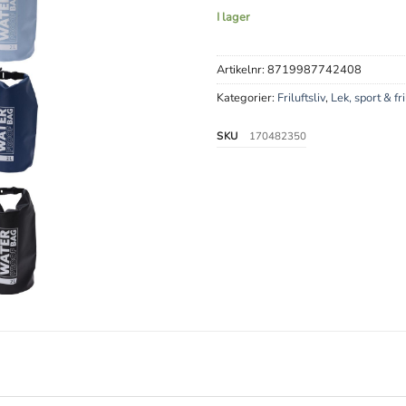
I lager
Artikelnr:
8719987742408
Kategorier:
Friluftsliv
,
Lek, sport & fri
SKU
170482350