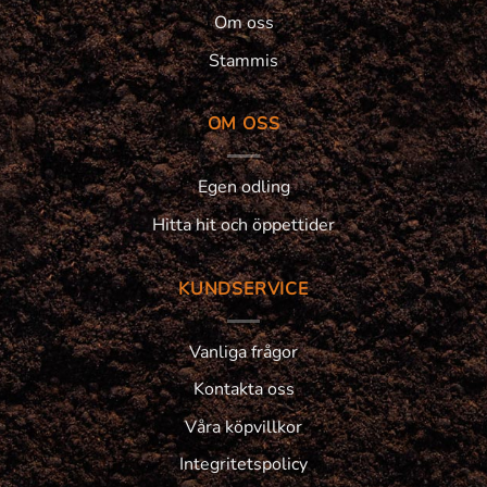
Om oss
Stammis
OM OSS
Egen odling
Hitta hit och öppettider
KUNDSERVICE
Vanliga frågor
Kontakta oss
Våra köpvillkor
Integritetspolicy