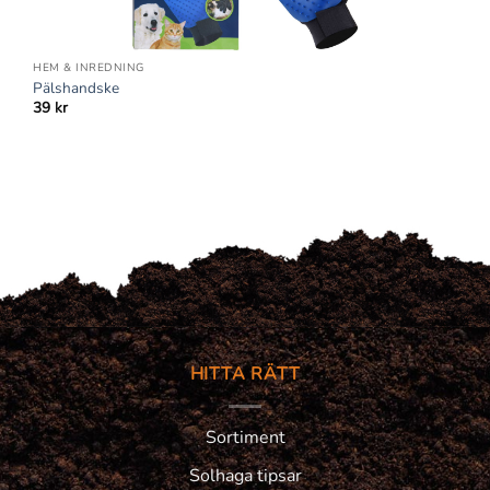
HEM & INREDNING
Pälshandske
39
kr
HITTA RÄTT
Sortiment
Solhaga tipsar