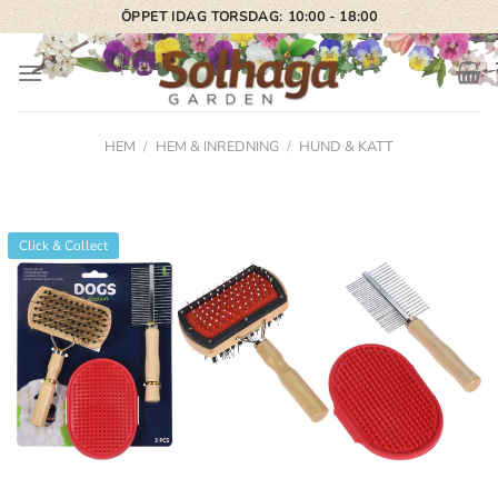
Skip
ÖPPET IDAG TORSDAG: 10:00 - 18:00
to
content
HEM
/
HEM & INREDNING
/
HUND & KATT
Click & Collect