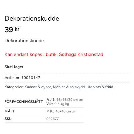
Dekorationskudde
39
kr
Dekorationskudde
Kan endast köpas i butik: Solhaga Kristianstad
Slut i lager
Artikelnr:
10010147
Kategorier:
Kuddar & dynor
,
Möbler & solskydd
,
Uteplats & fritid
Frp 1:
45x45x20 cm cm
FÖRPACKNINGSMÅTT
Vikt:
0,5 kg kg
MÅTT
Mått:
40x40 cm cm
SKU
902677