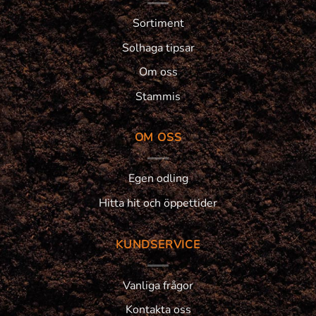
Sortiment
Solhaga tipsar
Om oss
Stammis
OM OSS
Egen odling
Hitta hit och öppettider
KUNDSERVICE
Vanliga frågor
Kontakta oss