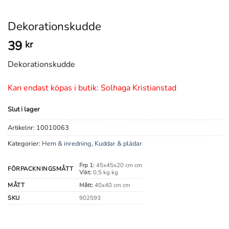
Dekorationskudde
39
kr
Dekorationskudde
Kan endast köpas i butik: Solhaga Kristianstad
Slut i lager
Artikelnr:
10010063
Kategorier:
Hem & inredning
,
Kuddar & plädar
Frp 1:
45x45x20 cm cm
FÖRPACKNINGSMÅTT
Vikt:
0,5 kg kg
MÅTT
Mått:
40x40 cm cm
SKU
902593