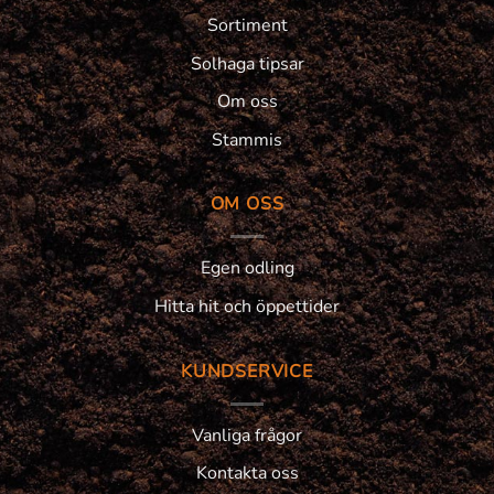
Sortiment
Solhaga tipsar
Om oss
Stammis
OM OSS
Egen odling
Hitta hit och öppettider
KUNDSERVICE
Vanliga frågor
Kontakta oss