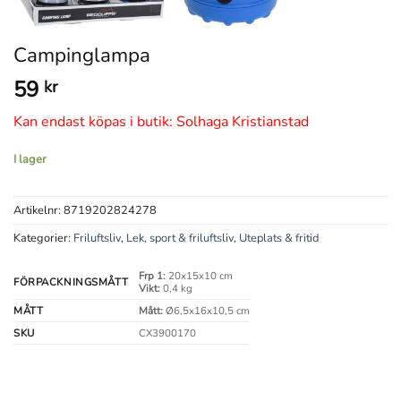
Campinglampa
59
kr
Kan endast köpas i butik: Solhaga Kristianstad
I lager
Artikelnr:
8719202824278
Kategorier:
Friluftsliv
,
Lek, sport & friluftsliv
,
Uteplats & fritid
Frp 1:
20x15x10 cm
FÖRPACKNINGSMÅTT
Vikt:
0,4 kg
MÅTT
Mått:
Ø6,5x16x10,5 cm
SKU
CX3900170