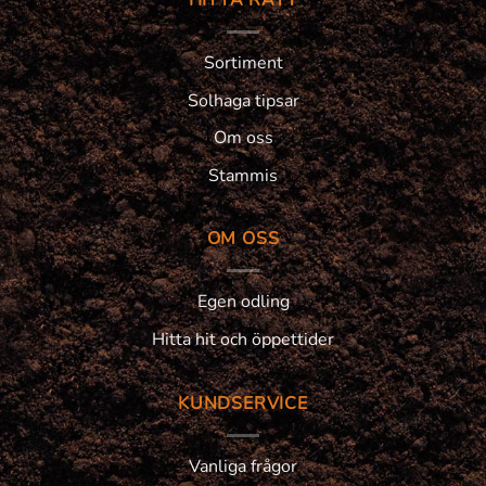
Sortiment
Solhaga tipsar
Om oss
Stammis
OM OSS
Egen odling
Hitta hit och öppettider
KUNDSERVICE
Vanliga frågor