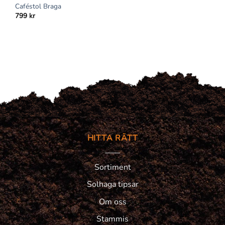
Caféstol Braga
799
kr
HITTA RÄTT
Sortiment
Solhaga tipsar
Om oss
Stammis