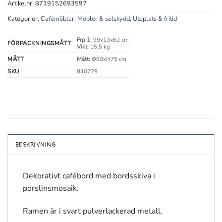
Artikelnr:
8719152693597
Kategorier:
Cafémöbler
,
Möbler & solskydd
,
Uteplats & fritid
Frp 1:
99x13x62 cm
FÖRPACKNINGSMÅTT
Vikt:
15,5 kg
MÅTT
Mått:
Ø60xH75 cm
SKU
840729
BESKRIVNING
Dekorativt cafébord med bordsskiva i
porslinsmosaik.
Ramen är i svart pulverlackerad metall.