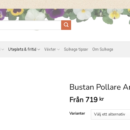
l
Uteplats & fritid
Växter
Solhaga tipsar
Om Solhaga
Bustan Pollare An
Från
719
kr
Varianter