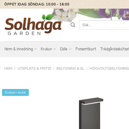
Skip
ÖPPET IDAG SÖNDAG: 10:00 - 16:00
to
content
Sök
efter:
Hem & inredning
Krukor
Odla
Presentkort
Trädgårdsskötse
HEM
/
UTEPLATS & FRITID
/
BELYSNING & EL
/
HÖGVOLTSBELYSNING
Endast i butik