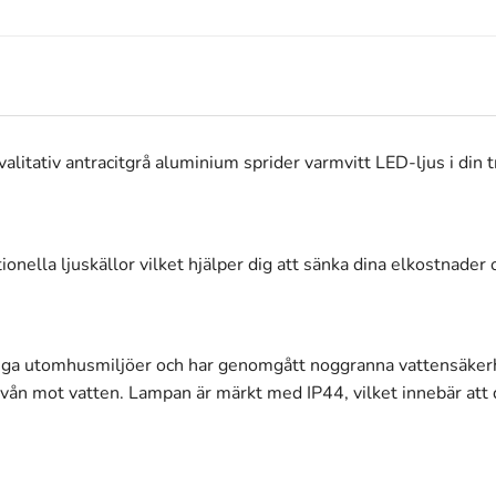
litativ antracitgrå aluminium sprider varmvitt LED-ljus i din t
nella ljuskällor vilket hjälper dig att sänka dina elkostnader o
ktiga utomhusmiljöer och har genomgått noggranna vattensäkerhe
ivån mot vatten. Lampan är märkt med IP44, vilket innebär att 