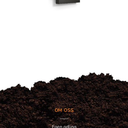
OM OSS
Egen odling