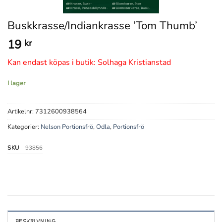
Buskkrasse/Indiankrasse ’Tom Thumb’
19
kr
Kan endast köpas i butik: Solhaga Kristianstad
I lager
Artikelnr:
7312600938564
Kategorier:
Nelson Portionsfrö
,
Odla
,
Portionsfrö
SKU
93856
BESKRIVNING