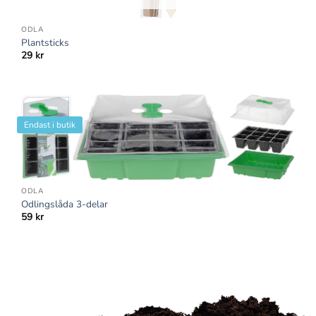
ODLA
Plantsticks
29
kr
Endast i butik
ODLA
Odlingslåda 3-delar
59
kr