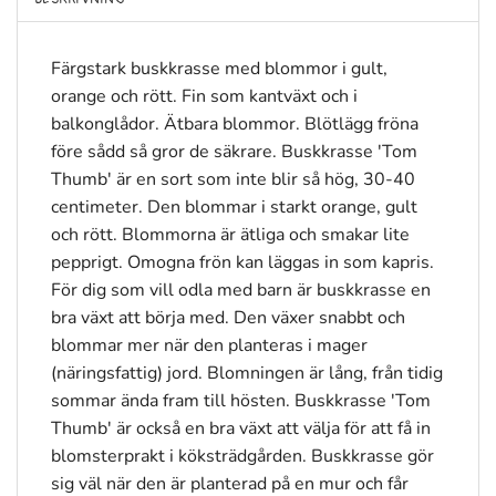
Färgstark buskkrasse med blommor i gult,
orange och rött. Fin som kantväxt och i
balkonglådor. Ätbara blommor. Blötlägg fröna
före sådd så gror de säkrare. Buskkrasse 'Tom
Thumb' är en sort som inte blir så hög, 30-40
centimeter. Den blommar i starkt orange, gult
och rött. Blommorna är ätliga och smakar lite
pepprigt. Omogna frön kan läggas in som kapris.
För dig som vill odla med barn är buskkrasse en
bra växt att börja med. Den växer snabbt och
blommar mer när den planteras i mager
(näringsfattig) jord. Blomningen är lång, från tidig
sommar ända fram till hösten. Buskkrasse 'Tom
Thumb' är också en bra växt att välja för att få in
blomsterprakt i köksträdgården. Buskkrasse gör
sig väl när den är planterad på en mur och får