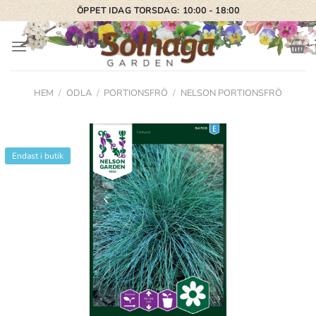
Skip
ÖPPET IDAG TORSDAG: 10:00 - 18:00
to
content
HEM
/
ODLA
/
PORTIONSFRÖ
/
NELSON PORTIONSFRÖ
Endast i butik