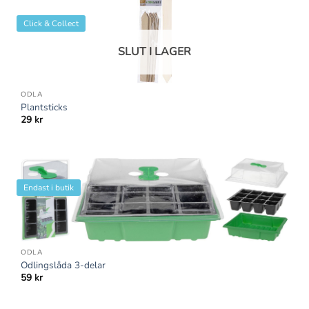
Click & Collect
SLUT I LAGER
ODLA
Plantsticks
29
kr
Endast i butik
ODLA
Odlingslåda 3-delar
59
kr