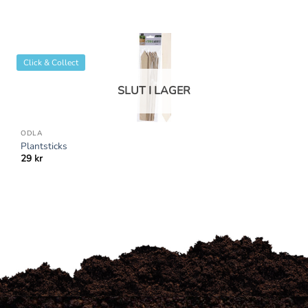
Click & Collect
SLUT I LAGER
ODLA
Plantsticks
29
kr