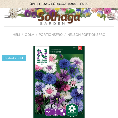
Skip
ÖPPET IDAG LÖRDAG: 10:00 - 16:00
to
content
HEM
/
ODLA
/
PORTIONSFRÖ
/
NELSON PORTIONSFRÖ
Endast i butik