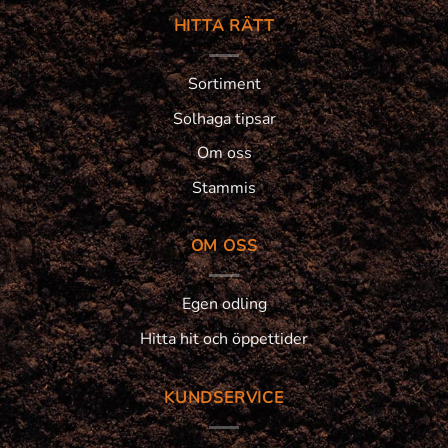
HITTA RÄTT
Sortiment
Solhaga tipsar
Om oss
Stammis
OM OSS
Egen odling
Hitta hit och öppettider
KUNDSERVICE