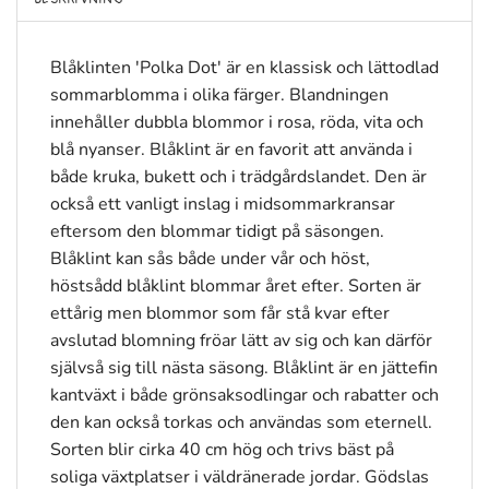
Blåklinten 'Polka Dot' är en klassisk och lättodlad
sommarblomma i olika färger. Blandningen
innehåller dubbla blommor i rosa, röda, vita och
blå nyanser. Blåklint är en favorit att använda i
både kruka, bukett och i trädgårdslandet. Den är
också ett vanligt inslag i midsommarkransar
eftersom den blommar tidigt på säsongen.
Blåklint kan sås både under vår och höst,
höstsådd blåklint blommar året efter. Sorten är
ettårig men blommor som får stå kvar efter
avslutad blomning fröar lätt av sig och kan därför
självså sig till nästa säsong. Blåklint är en jättefin
kantväxt i både grönsaksodlingar och rabatter och
den kan också torkas och användas som eternell.
Sorten blir cirka 40 cm hög och trivs bäst på
soliga växtplatser i väldränerade jordar. Gödslas