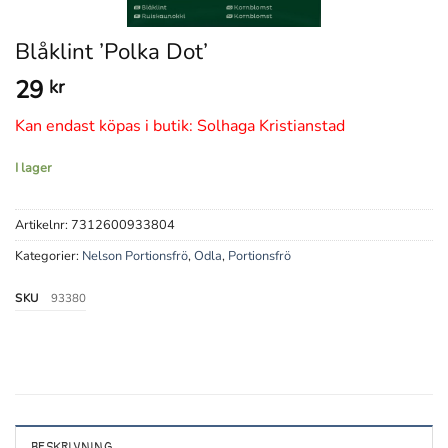
Blåklint ’Polka Dot’
29
kr
Kan endast köpas i butik: Solhaga Kristianstad
I lager
Artikelnr:
7312600933804
Kategorier:
Nelson Portionsfrö
,
Odla
,
Portionsfrö
SKU
93380
BESKRIVNING