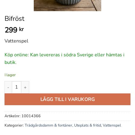
Bifröst
299
kr
Vattenspel
Köp online: Kan levereras i södra Sverige eller hämtas i
butik.
I lager
Bifröst mängd
LÄGG TILL I VARUKORG
Artikelnr:
10014366
Kategorier:
Trädgårdsdamm & fontäner
,
Uteplats & fritid
,
Vattenspel