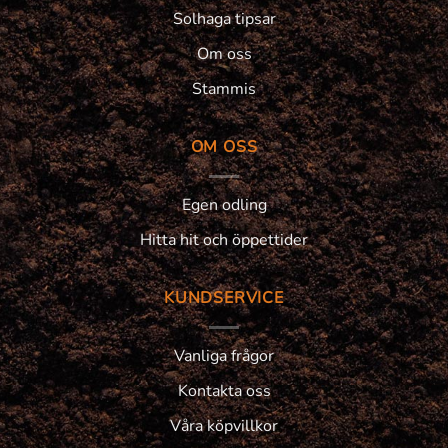
Solhaga tipsar
Om oss
Stammis
OM OSS
Egen odling
Hitta hit och öppettider
KUNDSERVICE
Vanliga frågor
Kontakta oss
Våra köpvillkor