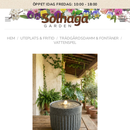
Skip
ÖPPET IDAG FREDAG: 10:00 - 18:00
to
content
HEM
/
UTEPLATS & FRITID
/
TRÄDGÅRDSDAMM & FONTÄNER
/
VATTENSPEL