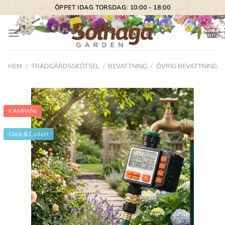
Skip
ÖPPET IDAG TORSDAG: 10:00 - 18:00
to
content
HEM
/
TRÄDGÅRDSSKÖTSEL
/
BEVATTNING
/
ÖVRIG BEVATTNING
KAMPANJ
Click & Collect