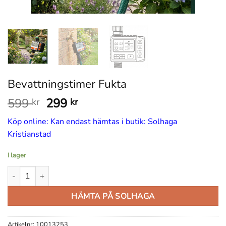
Bevattningstimer Fukta
Det
Det
599
299
kr
kr
ursprungliga
nuvarande
Köp online: Kan endast hämtas i butik: Solhaga
priset
priset
Kristianstad
var:
är:
599 kr.
299 kr.
I lager
Bevattningstimer Fukta mängd
HÄMTA PÅ SOLHAGA
Artikelnr:
10013253