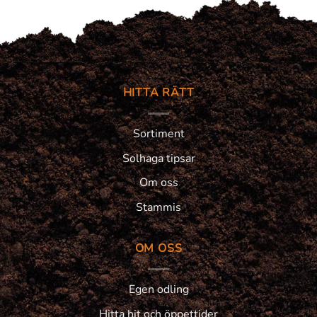
HITTA RÄTT
Sortiment
Solhaga tipsar
Om oss
Stammis
OM OSS
Egen odling
Hitta hit och öppettider