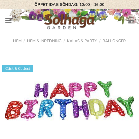
Skip
ÖPPET IDAG SÖNDAG: 10:00 - 16:00
to
content
HEM
/
HEM & INREDNING
/
KALAS & PARTY
/
BALLONGER
Click & Collect