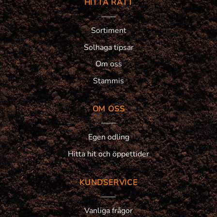
HITTA RÄTT
Sortiment
Solhaga tipsar
Om oss
Stammis
OM OSS
Egen odling
Hitta hit och öppettider
KUNDSERVICE
Vanliga frågor