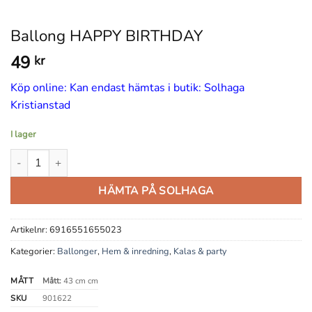
Ballong HAPPY BIRTHDAY
49
kr
Köp online: Kan endast hämtas i butik: Solhaga
Kristianstad
I lager
Ballong HAPPY BIRTHDAY mängd
HÄMTA PÅ SOLHAGA
Artikelnr:
6916551655023
Kategorier:
Ballonger
,
Hem & inredning
,
Kalas & party
MÅTT
Mått:
43 cm cm
SKU
901622