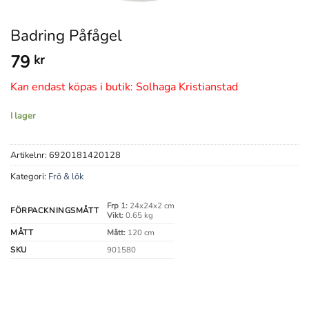
Badring Påfågel
79
kr
Kan endast köpas i butik: Solhaga Kristianstad
I lager
Artikelnr:
6920181420128
Kategori:
Frö & lök
Frp 1:
24x24x2 cm
FÖRPACKNINGSMÅTT
Vikt:
0.65 kg
MÅTT
Mått:
120 cm
SKU
901580