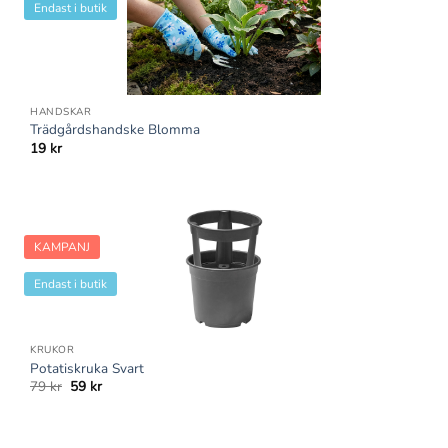
Endast i butik
HANDSKAR
Trädgårdshandske Blomma
19
kr
KAMPANJ
Endast i butik
KRUKOR
Potatiskruka Svart
Det
Det
79
kr
59
kr
ursprungliga
nuvarande
priset
priset
var:
är:
79 kr.
59 kr.