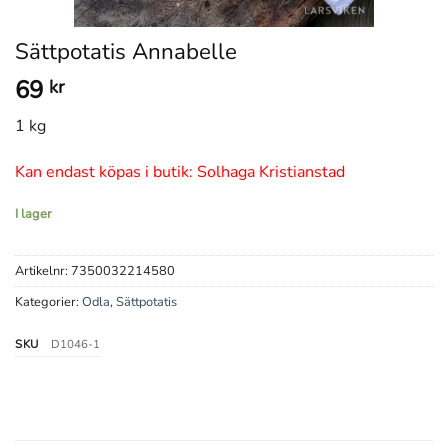
Sättpotatis Annabelle
69
kr
1 kg
Kan endast köpas i butik: Solhaga Kristianstad
I lager
Artikelnr:
7350032214580
Kategorier:
Odla
,
Sättpotatis
SKU
D1046-1