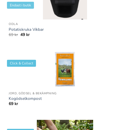
Endast i butik
ODLA
Potatiskruka Vikbar
Det
Det
69
kr
49
kr
ursprungliga
nuvarande
priset
priset
var:
är:
69 kr.
49 kr.
Click & Collect
JORD, GÖDSEL & BEKÄMPNING
Kogödselkompost
69
kr