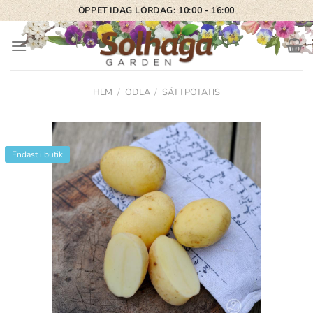
Skip
ÖPPET IDAG LÖRDAG: 10:00 - 16:00
to
content
HEM
/
ODLA
/
SÄTTPOTATIS
Endast i butik