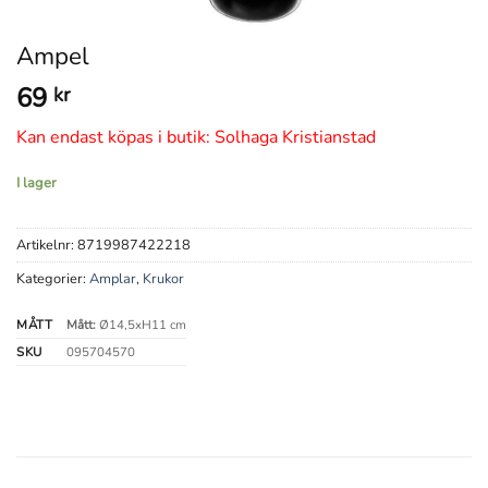
Ampel
69
kr
Kan endast köpas i butik: Solhaga Kristianstad
I lager
Artikelnr:
8719987422218
Kategorier:
Amplar
,
Krukor
MÅTT
Mått:
Ø14,5xH11 cm
SKU
095704570