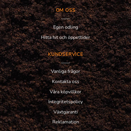
OM OSS
Egen odling
Hitta hit och öppettider
KUNDSERVICE
Vanliga frågor
Kontakta oss
Våra köpvillkor
Integritetspolicy
Växtgaranti
Reklamation