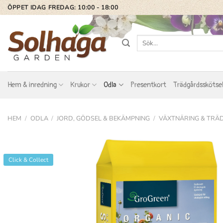
Skip
ÖPPET IDAG FREDAG: 10:00 - 18:00
to
content
Sök
efter:
Hem & inredning
Krukor
Odla
Presentkort
Trädgårdsskötse
HEM
/
ODLA
/
JORD, GÖDSEL & BEKÄMPNING
/
VÄXTNÄRING & TR
Click & Collect