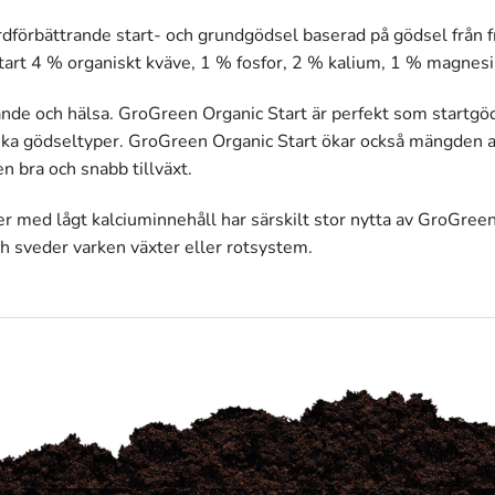
dförbättrande start- och grundgödsel baserad på gödsel från 
tart 4 % organiskt kväve, 1 % fosfor, 2 % kalium, 1 % magnes
nde och hälsa. GroGreen Organic Start är perfekt som startgöd
a gödseltyper. GroGreen Organic Start ökar också mängden av o
 en bra och snabb tillväxt.
er med lågt kalciuminnehåll har särskilt stor nytta av GroGree
h sveder varken växter eller rotsystem.