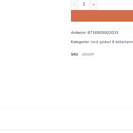
Allroundgödsel mängd
Artikelnr:
8716905002033
Kategorier:
Jord, gödsel & bekämpni
SKU
30500P