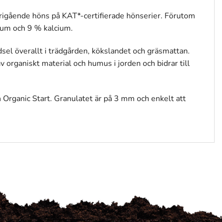
frigående höns på KAT*-certifierade hönserier. Förutom
ium och 9 % kalcium.
sel överallt i trädgården, kökslandet och gräsmattan.
rganiskt material och humus i jorden och bidrar till
n Organic Start. Granulatet är på 3 mm och enkelt att