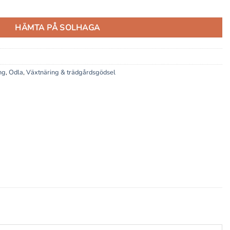
HÄMTA PÅ SOLHAGA
ng
,
Odla
,
Växtnäring & trädgårdsgödsel