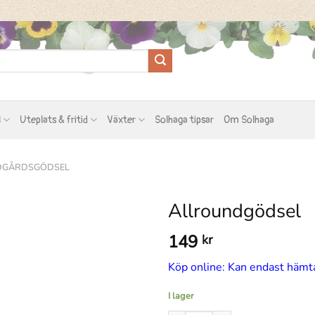
l
Uteplats & fritid
Växter
Solhaga tipsar
Om Solhaga
ÄDGÅRDSGÖDSEL
Allroundgödsel
149
kr
Köp online: Kan endast hämta
I lager