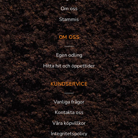
Om oss
Stammis
OM OSS
Egen odling
Hitta hit och öppettider
KUNDSERVICE
Vanliga frågor
Kontakta oss
Våra köpvillkor
Integritetspolicy