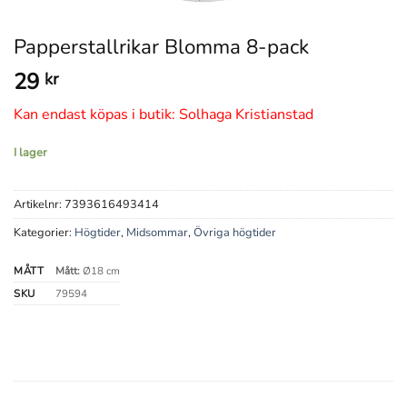
Papperstallrikar Blomma 8-pack
29
kr
Kan endast köpas i butik: Solhaga Kristianstad
I lager
Artikelnr:
7393616493414
Kategorier:
Högtider
,
Midsommar
,
Övriga högtider
MÅTT
Mått:
Ø18 cm
SKU
79594