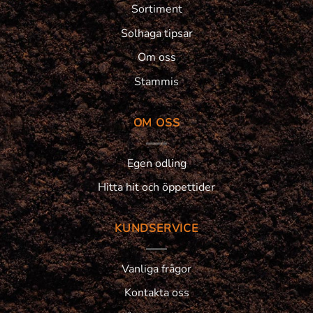
Sortiment
Solhaga tipsar
Om oss
Stammis
OM OSS
Egen odling
Hitta hit och öppettider
KUNDSERVICE
Vanliga frågor
Kontakta oss