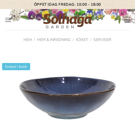
Skip
ÖPPET IDAG FREDAG: 10:00 - 18:00
to
content
HEM
/
HEM & INREDNING
/
KÖKET
/
SERVISER
Endast i butik