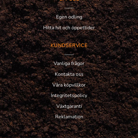
Egen odling
Hitta hit och öppettider
KUNDSERVICE
Vanliga frågor
Kontakta oss
Våra köpvillkor
Integritetspolicy
Växtgaranti
Reklamation