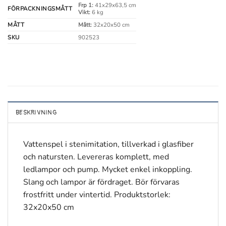
Frp 1:
41x29x63,5 cm
FÖRPACKNINGSMÅTT
Vikt:
6 kg
MÅTT
Mått:
32x20x50 cm
SKU
902523
BESKRIVNING
Vattenspel i stenimitation, tillverkad i glasfiber
och natursten. Levereras komplett, med
ledlampor och pump. Mycket enkel inkoppling.
Slang och lampor är fördraget. Bör förvaras
frostfritt under vintertid. Produktstorlek:
32x20x50 cm