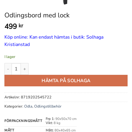
Odlingsbord med lock
499
kr
Köp online: Kan endast hämtas i butik: Solhaga
Kristianstad
I lager
Odlingsbord med lock mängd
HÄMTA PÅ SOLHAGA
Artikelnr:
8719202545722
Kategorier:
Odla
,
Odlingstillbehör
Frp 1:
90x50x70 cm
FÖRPACKNINGSMÅTT
Vikt:
8 kg
MÅTT
Mått:
80x40x65 cm