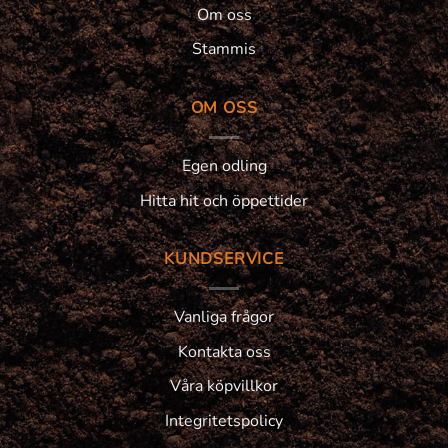
Om oss
Stammis
OM OSS
Egen odling
Hitta hit och öppettider
KUNDSERVICE
Vanliga frågor
Kontakta oss
Våra köpvillkor
Integritetspolicy