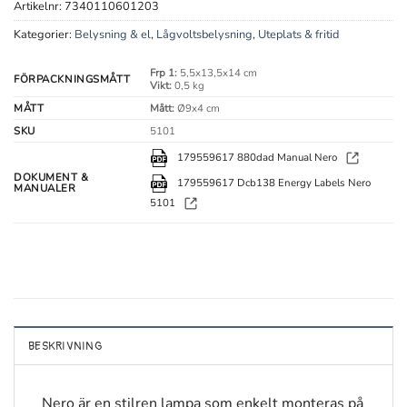
Artikelnr:
7340110601203
Kategorier:
Belysning & el
,
Lågvoltsbelysning
,
Uteplats & fritid
Frp 1:
5,5x13,5x14 cm
FÖRPACKNINGSMÅTT
Vikt:
0,5 kg
MÅTT
Mått:
Ø9x4 cm
SKU
5101
179559617 880dad Manual Nero
DOKUMENT &
179559617 Dcb138 Energy Labels Nero
MANUALER
5101
BESKRIVNING
Nero är en stilren lampa som enkelt monteras på