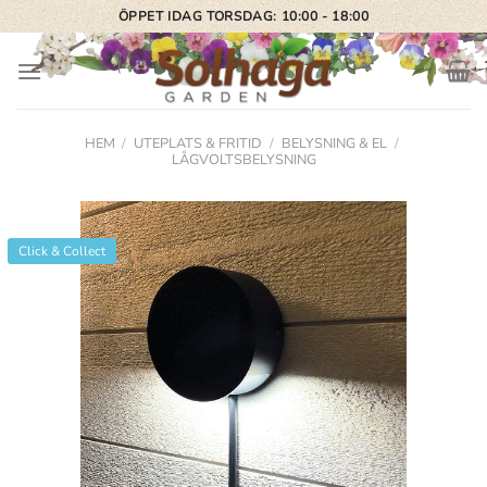
Skip
ÖPPET IDAG TORSDAG: 10:00 - 18:00
to
content
HEM
/
UTEPLATS & FRITID
/
BELYSNING & EL
/
LÅGVOLTSBELYSNING
Click & Collect