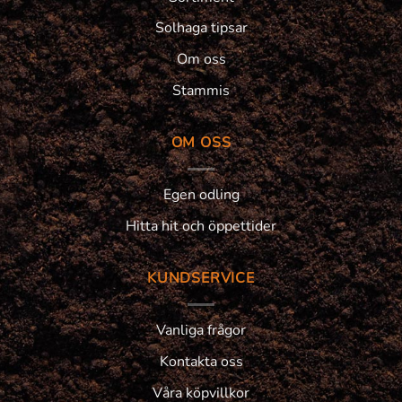
Solhaga tipsar
Om oss
Stammis
OM OSS
Egen odling
Hitta hit och öppettider
KUNDSERVICE
Vanliga frågor
Kontakta oss
Våra köpvillkor