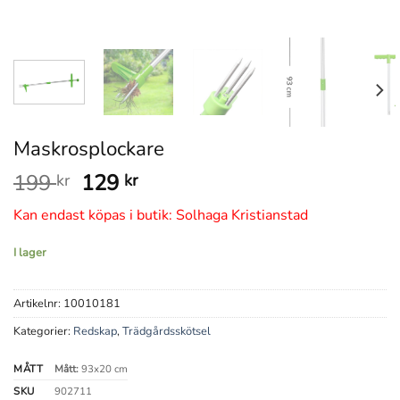
Maskrosplockare
Det
Det
199
129
kr
kr
ursprungliga
nuvarande
Kan endast köpas i butik: Solhaga Kristianstad
priset
priset
var:
är:
I lager
199 kr.
129 kr.
Artikelnr:
10010181
Kategorier:
Redskap
,
Trädgårdsskötsel
MÅTT
Mått:
93x20 cm
SKU
902711