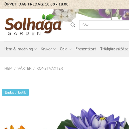
Skip
ÖPPET IDAG FREDAG: 10:00 - 18:00
to
content
Sök
efter:
Hem & inredning
Krukor
Odla
Presentkort
Trädgårdsskötse
HEM
/
VÄXTER
/
KONSTVÄXTER
Endast i butik