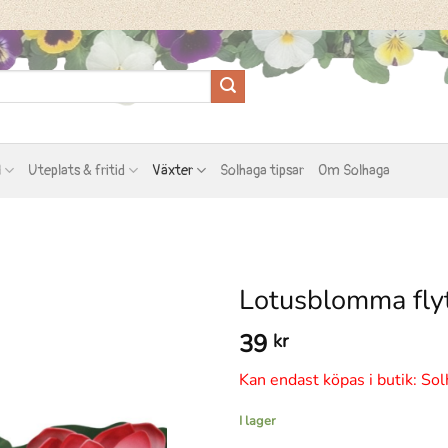
l
Uteplats & fritid
Växter
Solhaga tipsar
Om Solhaga
Lotusblomma fly
39
kr
Kan endast köpas i butik: Sol
I lager