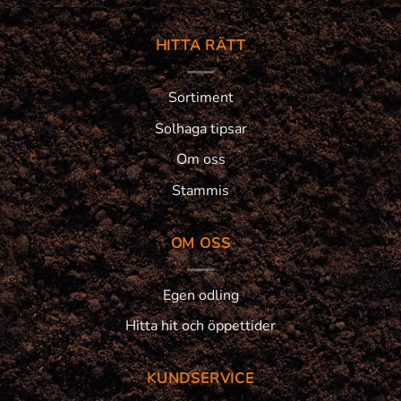
HITTA RÄTT
Sortiment
Solhaga tipsar
Om oss
Stammis
OM OSS
Egen odling
Hitta hit och öppettider
KUNDSERVICE