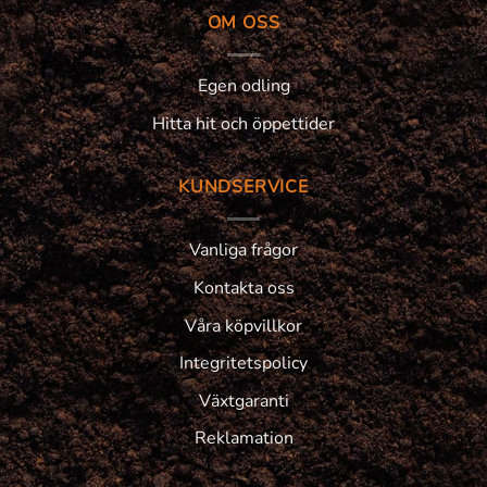
OM OSS
Egen odling
Hitta hit och öppettider
KUNDSERVICE
Vanliga frågor
Kontakta oss
Våra köpvillkor
Integritetspolicy
Växtgaranti
Reklamation