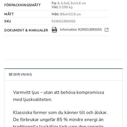
Frp 1:
6,5x6,3x14,6 cm
FÖRPACKNINGSMÅTT
Vikt:
0,098 kg
MÅTT
Mått:
Ø6xH10,6 cm
SKU
929001890055
Information 929001890055
DOKUMENT & MANUALER
BESKRIVNING
Varmvitt ljus – utan att behöva kompromissa
med ljuskvaliteten.
Klassiska former som du känner till och älskar.
De förbrukar ungefär 85 % mindre energi än
traditionella ljuskällor tack vare den senaste