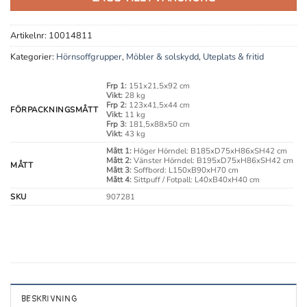
Artikelnr:
10014811
Kategorier:
Hörnsoffgrupper
,
Möbler & solskydd
,
Uteplats & fritid
Frp 1:
151x21,5x92 cm
Vikt:
28 kg
Frp 2:
123x41,5x44 cm
FÖRPACKNINGSMÅTT
Vikt:
11 kg
Frp 3:
181,5x88x50 cm
Vikt:
43 kg
Mått 1:
Höger Hörndel: B185xD75xH86xSH42 cm
Mått 2:
Vänster Hörndel: B195xD75xH86xSH42 cm
MÅTT
Mått 3:
Soffbord: L150xB90xH70 cm
Mått 4:
Sittpuff / Fotpall: L40xB40xH40 cm
SKU
907281
BESKRIVNING