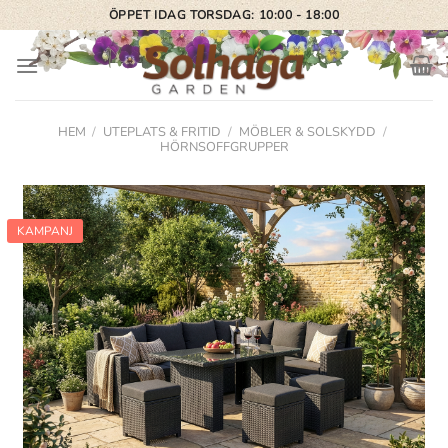
Skip
ÖPPET IDAG TORSDAG: 10:00 - 18:00
to
content
HEM
/
UTEPLATS & FRITID
/
MÖBLER & SOLSKYDD
/
HÖRNSOFFGRUPPER
KAMPANJ