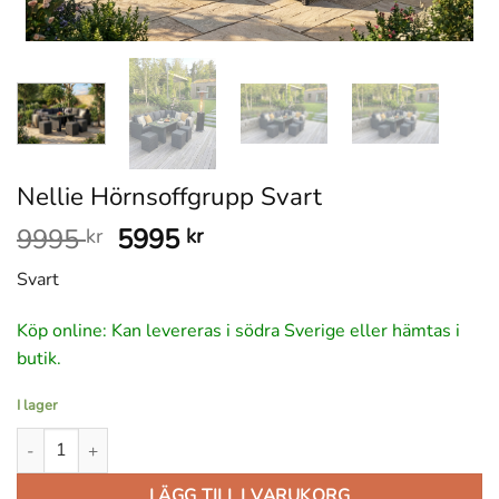
Nellie Hörnsoffgrupp Svart
Det
Det
9995
5995
kr
kr
ursprungliga
nuvarande
Svart
priset
priset
var:
är:
Köp online: Kan levereras i södra Sverige eller hämtas i
9995 kr.
5995 kr.
butik.
I lager
Nellie Hörnsoffgrupp Svart mängd
LÄGG TILL I VARUKORG