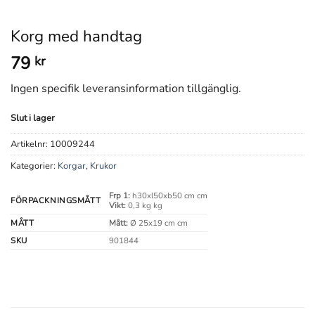
Korg med handtag
79
kr
Ingen specifik leveransinformation tillgänglig.
Slut i lager
Artikelnr:
10009244
Kategorier:
Korgar
,
Krukor
Frp 1:
h30xl50xb50 cm cm
FÖRPACKNINGSMÅTT
Vikt:
0,3 kg kg
MÅTT
Mått:
Ø 25x19 cm cm
SKU
901844