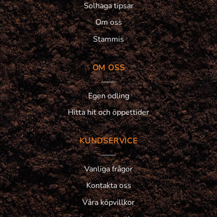
Solhaga tipsar
Om oss
Stammis
OM OSS
Egen odling
Hitta hit och öppettider
KUNDSERVICE
Vanliga frågor
Kontakta oss
Våra köpvillkor