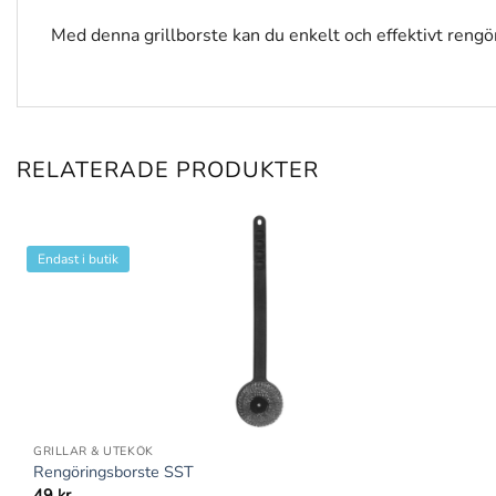
Med denna grillborste kan du enkelt och effektivt rengöra
RELATERADE PRODUKTER
Endast i butik
+
GRILLAR & UTEKÖK
Rengöringsborste SST
49
kr