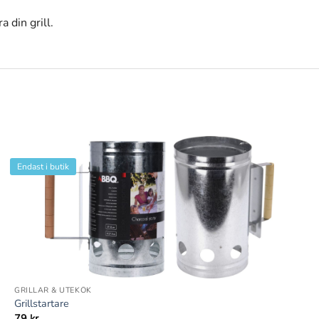
 din grill.
Endast i butik
+
GRILLAR & UTEKÖK
Grillstartare
79
kr