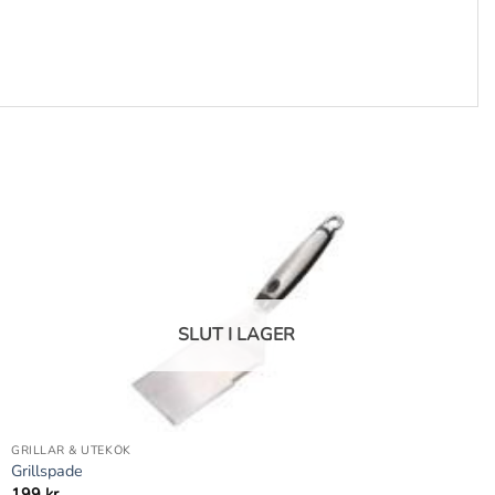
SLUT I LAGER
+
GRILLAR & UTEKÖK
Grillspade
199
kr