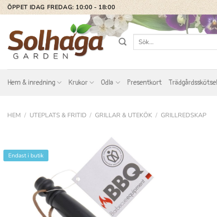
Skip
ÖPPET IDAG FREDAG: 10:00 - 18:00
to
content
Sök
efter:
Hem & inredning
Krukor
Odla
Presentkort
Trädgårdsskötse
HEM
/
UTEPLATS & FRITID
/
GRILLAR & UTEKÖK
/
GRILLREDSKAP
Endast i butik