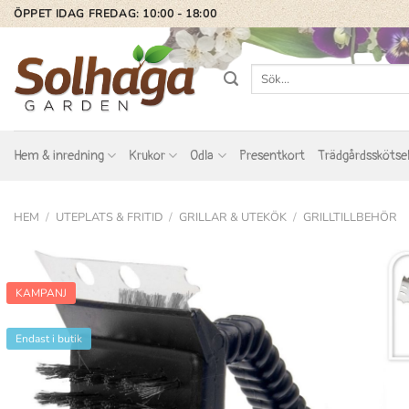
Skip
ÖPPET IDAG FREDAG: 10:00 - 18:00
to
content
Sök
efter:
Hem & inredning
Krukor
Odla
Presentkort
Trädgårdsskötse
HEM
/
UTEPLATS & FRITID
/
GRILLAR & UTEKÖK
/
GRILLTILLBEHÖR
KAMPANJ
Endast i butik