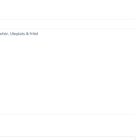
behör
,
Uteplats & fritid