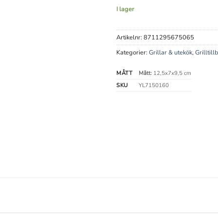
I lager
Artikelnr:
8711295675065
Kategorier:
Grillar & utekök
,
Grilltill
MÅTT
Mått:
12,5x7x9,5 cm
SKU
YL7150160