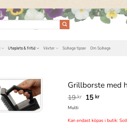
l
Uteplats & fritid
Växter
Solhaga tipsar
Om Solhaga
Grillborste med 
Det
Det
19
15
kr
kr
ursprungliga
nuvaran
Multi
priset
priset
var:
är:
Kan endast köpas i butik: Sol
19 kr.
15 kr.