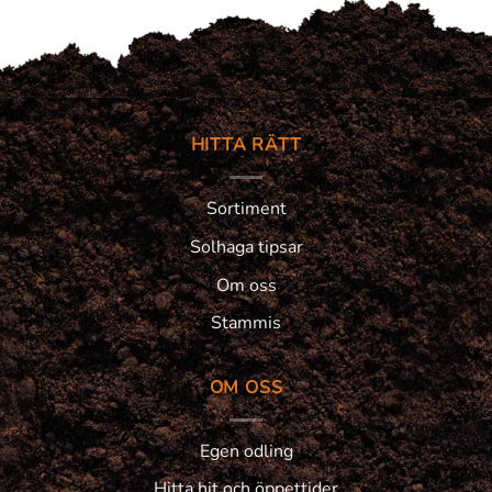
HITTA RÄTT
Sortiment
Solhaga tipsar
Om oss
Stammis
OM OSS
Egen odling
Hitta hit och öppettider