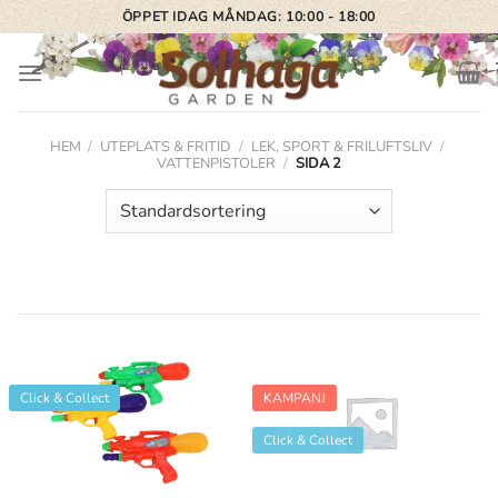
Skip
ÖPPET IDAG MÅNDAG: 10:00 - 18:00
to
content
HEM
/
UTEPLATS & FRITID
/
LEK, SPORT & FRILUFTSLIV
/
VATTENPISTOLER
/
SIDA 2
Click & Collect
KAMPANJ
Click & Collect