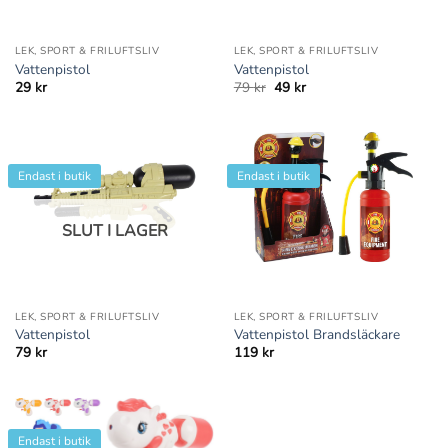
LEK, SPORT & FRILUFTSLIV
LEK, SPORT & FRILUFTSLIV
Vattenpistol
Vattenpistol
Det
Det
29
kr
79
kr
49
kr
ursprungliga
nuvarande
priset
priset
var:
är:
79 kr.
49 kr.
Endast i butik
Endast i butik
SLUT I LAGER
LEK, SPORT & FRILUFTSLIV
LEK, SPORT & FRILUFTSLIV
Vattenpistol
Vattenpistol Brandsläckare
79
kr
119
kr
Endast i butik