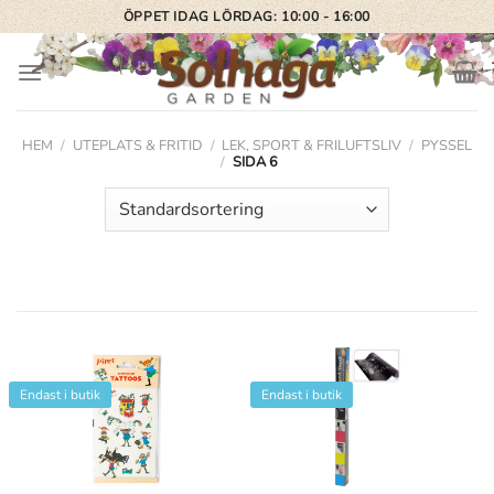
Skip
ÖPPET IDAG LÖRDAG: 10:00 - 16:00
to
content
HEM
/
UTEPLATS & FRITID
/
LEK, SPORT & FRILUFTSLIV
/
PYSSEL
/
SIDA 6
Endast i butik
Endast i butik