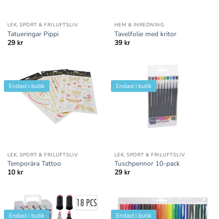
LEK, SPORT & FRILUFTSLIV
HEM & INREDNING
Tatueringar Pippi
Tavelfolie med kritor
29
kr
39
kr
Endast i butik
Endast i butik
LEK, SPORT & FRILUFTSLIV
LEK, SPORT & FRILUFTSLIV
Temporära Tattoo
Tuschpennor 10-pack
10
kr
29
kr
Endast i butik
Endast i butik