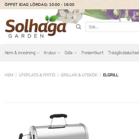
Skip
ÖPPET IDAG LÖRDAG: 10:00 - 16:00
to
content
Sök
efter:
Hem & inredning
Krukor
Odla
Presentkort
Trädgårdsskötse
HEM
/
UTEPLATS & FRITID
/
GRILLAR & UTEKÖK
/
ELGRILL