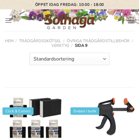
Skip
ÖPPET IDAG FREDAG: 10:00 - 18:00
to
content
HEM
/
TRÄDGÅRDSSKÖTSEL
/
ÖVRIGA TRÄDGÅRDSTILLBEHÖR
/
VERKTYG
/
SIDA 9
Click & Collect
Endast i butik