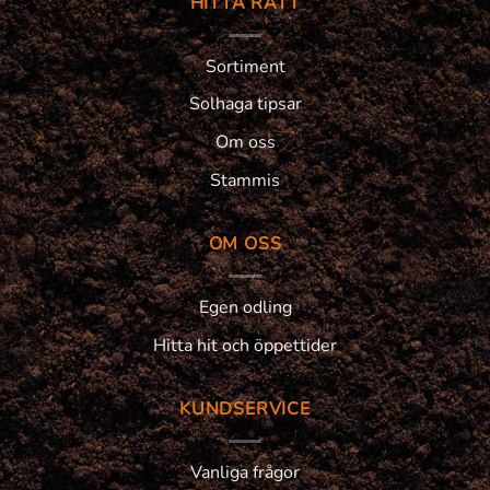
HITTA RÄTT
Sortiment
Solhaga tipsar
Om oss
Stammis
OM OSS
Egen odling
Hitta hit och öppettider
KUNDSERVICE
Vanliga frågor