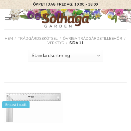
Skip
ÖPPET IDAG FREDAG: 10:00 - 18:00
to
content
HEM
/
TRÄDGÅRDSSKÖTSEL
/
ÖVRIGA TRÄDGÅRDSTILLBEHÖR
/
VERKTYG
/
SIDA 11
Endast i butik