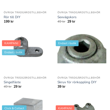
ÖVRIGA TRÄDGÅRDSTILLBEHÖR
ÖVRIGA TRÄDGÅRDSTILLBEHÖR
Rör till DIY
Sexvägskors
Det
Det
199
kr
49
kr
29
kr
ursprungliga
nuvarande
priset
priset
var:
är:
49 kr.
29 kr.
KAMPANJ
Endast i butik
Endast i butik
ÖVRIGA TRÄDGÅRDSTILLBEHÖR
ÖVRIGA TRÄDGÅRDSTILLBEHÖR
Singelfäste
Skruv för rörkoppling DIY
Det
Det
49
kr
29
kr
39
kr
ursprungliga
nuvarande
priset
priset
var:
är:
49 kr.
29 kr.
Click & Collect
KAMPANJ