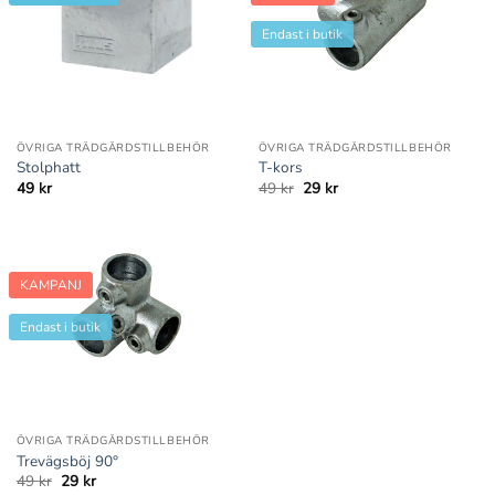
Endast i butik
ÖVRIGA TRÄDGÅRDSTILLBEHÖR
ÖVRIGA TRÄDGÅRDSTILLBEHÖR
Stolphatt
T-kors
Det
Det
49
kr
49
kr
29
kr
ursprungliga
nuvarande
priset
priset
var:
är:
49 kr.
29 kr.
KAMPANJ
Endast i butik
ÖVRIGA TRÄDGÅRDSTILLBEHÖR
Trevägsböj 90°
Det
Det
49
kr
29
kr
ursprungliga
nuvarande