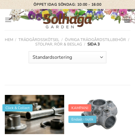
Skip
ÖPPET IDAG SÖNDAG: 10:00 - 16:00
to
content
HEM
/
TRÄDGÅRDSSKÖTSEL
/
ÖVRIGA TRÄDGÅRDSTILLBEHÖR
/
STOLPAR, RÖR & BESLAG
/
SIDA 3
Click & Collect
KAMPANJ
Endast i butik