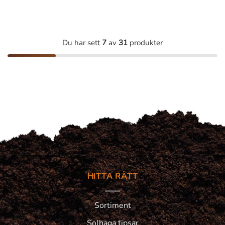
priset
priset
var:
är:
49 kr.
29 kr.
Du har sett
7
av
31
produkter
HITTA RÄTT
Sortiment
Solhaga tipsar