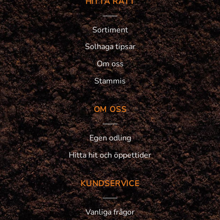
HITTA RÄTT
Sortiment
Solhaga tipsar
Om oss
Stammis
OM OSS
Egen odling
Hitta hit och öppettider
KUNDSERVICE
Vanliga frågor