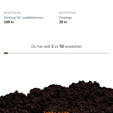
BEVATTNING
BEVATTNING
Verktyg för sadelklämma
Ymptejp
169
kr
29
kr
Du har sett
2
av
50
produkter