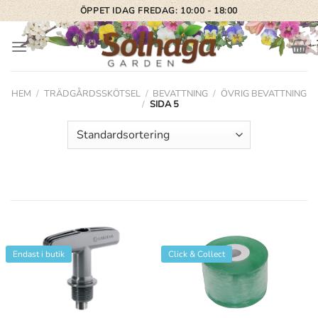
Skip
ÖPPET IDAG FREDAG: 10:00 - 18:00
to
content
HEM
/
TRÄDGÅRDSSKÖTSEL
/
BEVATTNING
/
ÖVRIG BEVATTNING
/
SIDA 5
Endast i butik
Click & Collect