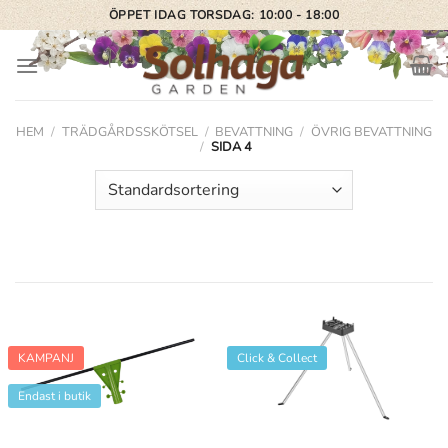
Skip
ÖPPET IDAG TORSDAG: 10:00 - 18:00
to
content
HEM
/
TRÄDGÅRDSSKÖTSEL
/
BEVATTNING
/
ÖVRIG BEVATTNING
/
SIDA 4
KAMPANJ
Click & Collect
Endast i butik