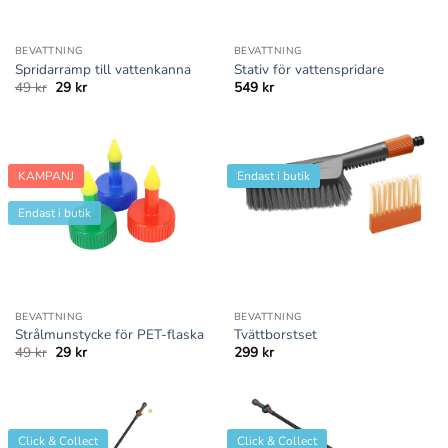
BEVATTNING
BEVATTNING
Spridarramp till vattenkanna
Stativ för vattenspridare
Det
Det
49
kr
29
kr
549
kr
ursprungliga
nuvarande
priset
priset
var:
är:
49 kr.
29 kr.
KAMPANJ
Endast i butik
Endast i butik
BEVATTNING
BEVATTNING
Strålmunstycke för PET-flaska
Tvättborstset
Det
Det
49
kr
29
kr
299
kr
ursprungliga
nuvarande
priset
priset
var:
är:
49 kr.
29 kr.
Click & Collect
Click & Collect